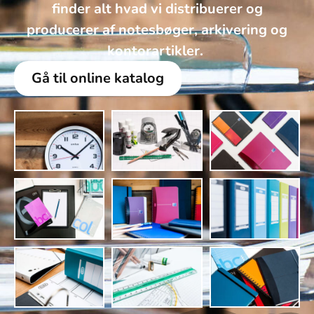
finder alt hvad vi distribuerer og
producerer af notesbøger, arkivering og
kontorartikler. ​
Gå til online katalog