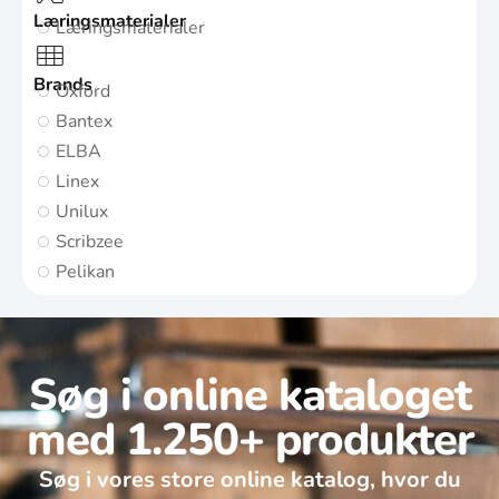
Læringsmaterialer
Læringsmaterialer
Brands
Oxford
Bantex
ELBA
Linex
Unilux
Scribzee
Pelikan
Søg i online kataloget
med 1.250+ produkter
Søg i vores store online katalog, hvor du