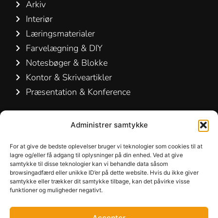
Arkiv
Interiør
Læringsmaterialer
Farvelægning & DIY
Notesbøger & Blokke
Kontor & Skriveartikler
Præsentation & Konference
Kontakt os
Administrer samtykke
Hamelin A/S
For at give de bedste oplevelser bruger vi teknologier som cookies til at
Hirsemarken 5, st. th.
lagre og/eller få adgang til oplysninger på din enhed. Ved at give
samtykke til disse teknologier kan vi behandle data såsom
3520 Farum
browsingadfærd eller unikke ID’er på dette website. Hvis du ikke giver
Danmark
samtykke eller trækker dit samtykke tilbage, kan det påvirke visse
funktioner og muligheder negativt.
+45 48 16 50 00
Accepter