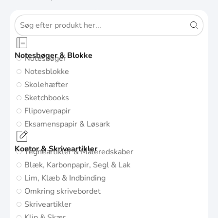
Notesbøger & Blokke
Notesbøger
Notesblokke
Skolehæfter
Sketchbooks
Flipoverpapir
Eksamenspapir & Løsark
Kontor & Skriveartikler
Tegneartikler & Måleredskaber
Blæk, Karbonpapir, Segl & Lak
Lim, Klæb & Indbinding
Omkring skrivebordet
Skriveartikler
Klip & Skær