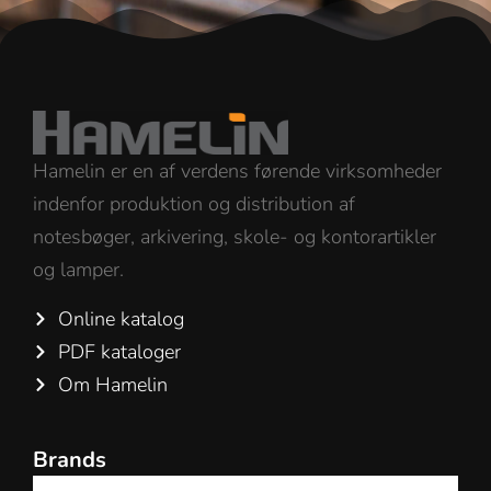
Hamelin er en af verdens førende virksomheder
indenfor produktion og distribution af
notesbøger, arkivering, skole- og kontorartikler
og lamper.
Online katalog
PDF kataloger
Om Hamelin
Brands