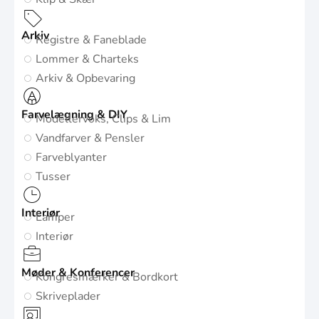
Arkiv
Registre & Faneblade
Lommer & Charteks
Arkiv & Opbevaring
Farvelægning & DIY
Modellervoks, Clips & Lim
Vandfarver & Pensler
Farveblyanter
Tusser
Interiør
Lamper
Interiør
Møder & Konferencer
Kongresmærker & Bordkort
Skriveplader