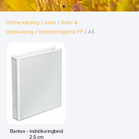
OXFORD
Online katalog
/
Arkiv
/
Arkiv &
Opbevaring
/
Indstiksringbind PP
/ A5
26
ORIGINS
 online
Giv dine noter den bedst mulige star
livet:
Diskret og minimalistisk design
samlet
5 naturinspirerede farver med
matchende twin-wire
Gå til Oxford Origins
Bantex – Indstiksringbind
2,5 cm