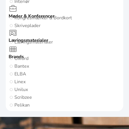
Interiør
Møder & Konferencer
Kongresmærker & Bordkort
Skriveplader
Læringsmaterialer
Læringsmaterialer
Brands
Oxford
Bantex
ELBA
Linex
Unilux
Scribzee
Pelikan