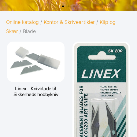
OXFORD
Online katalog
/
Kontor & Skriveartikler
/
Klip og
Skær
/ Blade
6
ORIGINS
line
Giv dine noter den bedst mulige start i
livet:
Diskret og minimalistisk design
mlet
5 naturinspirerede farver med
Linex – Knivblade til
matchende twin-wire
Sikkerheds hobbykniv
Gå til Oxford Origins