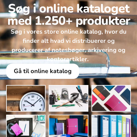
Søg i online kataloget
med 1.250+ produkter
Søg i vores store online katalog, hvor du
finder alt hvad vi distribuerer og
producerer af notesbøger, arkivering og
kontorartikler. ​
Gå til online katalog