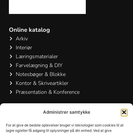
Online katalog
Arkiv
Interiør
Læringsmaterialer
Farvelægning & DIY
Notesbøger & Blokke
Kontor & Skriveartikler
Præsentation & Konference
Kontakt os
Administrer samtykke
Hamelin A/S
For at give de bedste oplevelser bruger vi teknologier som cookies til at
Hirsemarken 5, st. th.
lagre og/eller få adgang til oplysninger på din enhed. Ved at give