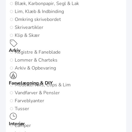
Blæk, Karbonpapir, Segl & Lak
Lim, Klæb & Indbinding
Omkring skrivebordet
Skriveartikler
Klip & Skær
Arkiv
Registre & Faneblade
Lommer & Charteks
Arkiv & Opbevaring
Farvelægning & DIY
Modellervoks, Clips & Lim
Vandfarver & Pensler
Farveblyanter
Tusser
Interiør
Lamper