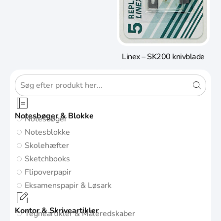
Linex – SK200 knivblade
Notesbøger & Blokke
Notesbøger
Notesblokke
Skolehæfter
Sketchbooks
Flipoverpapir
Eksamenspapir & Løsark
Kontor & Skriveartikler
Tegneartikler & Måleredskaber