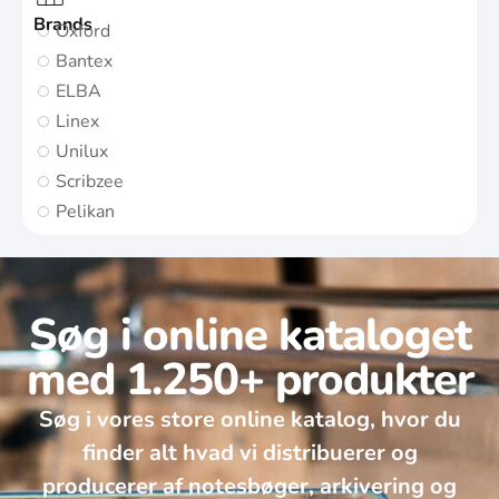
Brands
Oxford
Bantex
ELBA
Linex
Unilux
Scribzee
Pelikan
Søg i online kataloget
med 1.250+ produkter
Søg i vores store online katalog, hvor du
finder alt hvad vi distribuerer og
producerer af notesbøger, arkivering og