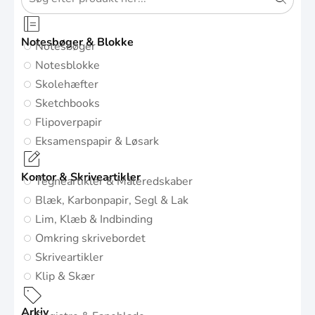
Notesbøger & Blokke
Notesbøger
Notesblokke
Skolehæfter
Sketchbooks
Flipoverpapir
Eksamenspapir & Løsark
Kontor & Skriveartikler
Tegneartikler & Måleredskaber
Blæk, Karbonpapir, Segl & Lak
Lim, Klæb & Indbinding
Omkring skrivebordet
Skriveartikler
Klip & Skær
Arkiv