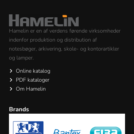
Hamelin er en af verdens førende virksomheder
indenfor produktion og distribution af
notesbøger, arkivering, skole- og kontorartikler
og lamper.
Online katalog
PDF kataloger
Om Hamelin
Brands