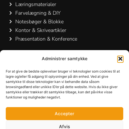
Læringsmaterialer
Farvelægning & DIY
Notesbøger & Blokke
Kontor & Skriveartikler
Præsentation & Konference
Kontakt os
Administrer samtykke
Hamelin A/S
For at give de bedste oplevelser bruger vi teknologier som cookies til at
Hirsemarken 5, st. th.
lagre og/eller få adgang til oplysninger på din enhed. Ved at give
samtykke til disse teknologier kan vi behandle data såsom
3520 Farum
browsingadfærd eller unikke ID’er på dette website. Hvis du ikke giver
Danmark
samtykke eller trækker dit samtykke tilbage, kan det påvirke visse
funktioner og muligheder negativt.
+45 48 16 50 00
Accepter
info-dk@hamelinbrands.com
Afvis