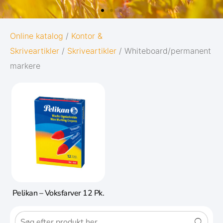
OXFORD
Online katalog
/
Kontor &
Skriveartikler
/
Skriveartikler
/ Whiteboard/permanent
ORIGINS
markere
Giv dine noter den bedst mulige start i
livet:
Diskret og minimalistisk design
5 naturinspirerede farver med
matchende twin-wire
Gå til Oxford Origins
Pelikan – Voksfarver 12 Pk.