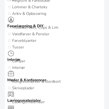
Registre & Faneblade
Lommer & Charteks
Arkiv & Opbevaring
Farvelægning & DIY
Modellervoks, Clips & Lim
Vandfarver & Pensler
Farveblyanter
Tusser
Interiør
Lamper
Interiør
Møder & Konferencer
Kongresmærker & Bordkort
Skriveplader
Læringsmaterialer
Læringsmaterialer