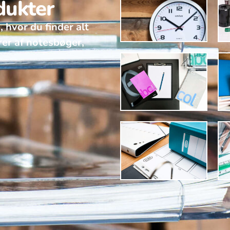
dukter
, hvor du finder alt
rer af notesbøger,