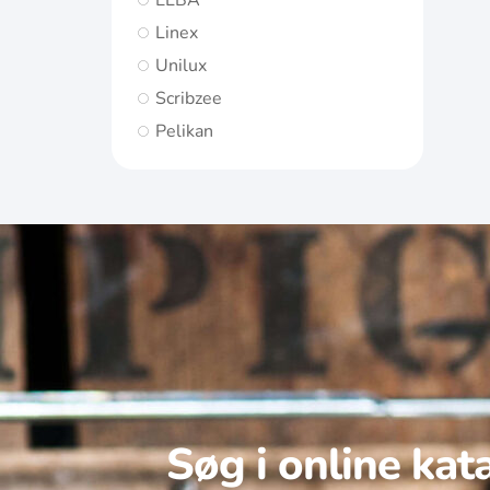
ELBA
Linex
Unilux
Scribzee
Pelikan
Søg i online kat