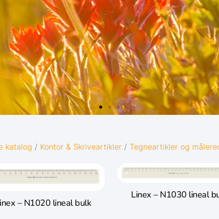
D
e katalog
/
Kontor & Skriveartikler
/
Tegneartikler og måler
Linex – N1030 lineal b
inex – N1020 lineal bulk