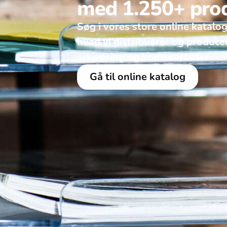
med 1.250+ pro
Søg i vores store online katalog
hvad vi distribuerer og produce
arkivering og kontorartikler. ​
Gå til online katalog