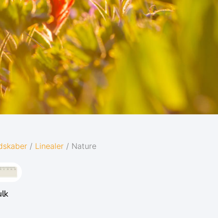
edskaber
/
Linealer
/ Nature
ulk