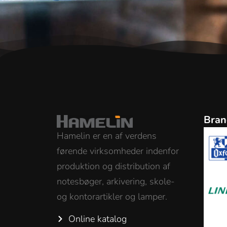
Bran
Hamelin er en af verdens
førende virksomheder indenfor
produktion og distribution af
notesbøger, arkivering, skole-
og kontorartikler og lamper.
Online katalog