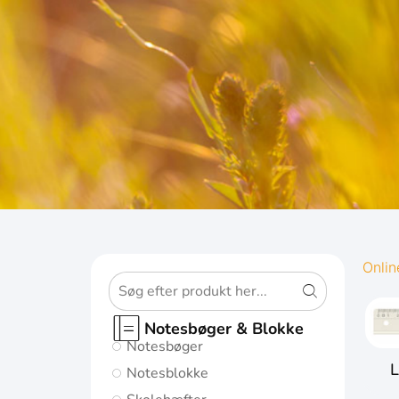
OXFOR
Onlin
ORIGINS
Notesbøger & Blokke
Notesbøger
Giv dine noter
L
Notesblokke
den bedst