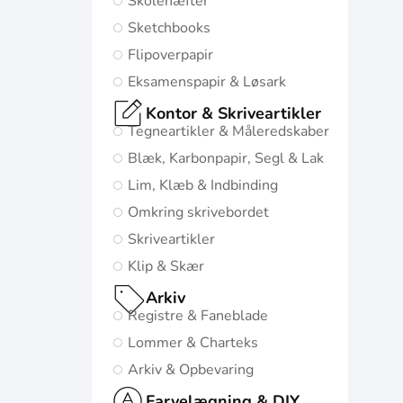
Skolehæfter
mulige start i
Sketchbooks
livet:
Flipoverpapir
Diskret og
Eksamenspapir & Løsark
minimalistisk
Kontor & Skriveartikler
design
Tegneartikler & Måleredskaber
5
Blæk, Karbonpapir, Segl & Lak
naturinspirerede
Lim, Klæb & Indbinding
farver med
Omkring skrivebordet
matchende
Skriveartikler
twin-wire
Klip & Skær
Gå til
Arkiv
Oxford
Registre & Faneblade
Origins
Lommer & Charteks
Arkiv & Opbevaring
Farvelægning & DIY