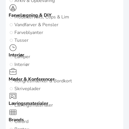
Arkiv & Opbevaring
Farvelægning & DIY
Modellervoks, Clips & Lim
Vandfarver & Pensler
Farveblyanter
Tusser
Interiør
Lamper
Interiør
Møder & Konferencer
Kongresmærker & Bordkort
Skriveplader
Læringsmaterialer
Læringsmaterialer
Brands
Oxford