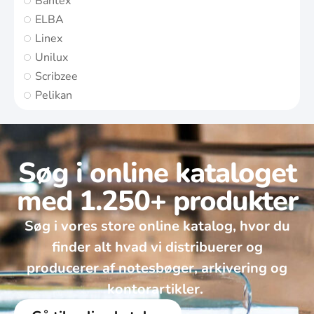
Bantex
ELBA
Linex
Unilux
Scribzee
Pelikan
Søg i online kataloget
med 1.250+ produkter
Søg i vores store online katalog, hvor du
finder alt hvad vi distribuerer og
producerer af notesbøger, arkivering og
kontorartikler. ​