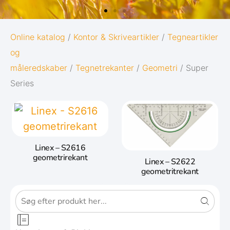
OXFORD
Online katalog
/
Kontor & Skriveartikler
/
Tegneartikler
og
ORIGINS
måleredskaber
/
Tegnetrekanter
/
Geometri
/ Super
Series
Giv dine noter den bedst mulige start i
livet:
Diskret og minimalistisk design
5 naturinspirerede farver med
Linex – S2616
matchende twin-wire
geometrirekant
Linex – S2622
geometritrekant
Gå til Oxford Origins