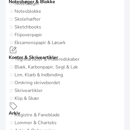
Notesbøger & Blokke
Notesbøger
Notesblokke
Skolehæfter
Sketchbooks
Flipoverpapir
Eksamenspapir & Løsark
Kontor & Skriveartikler
Tegneartikler & Måleredskaber
Blæk, Karbonpapir, Segl & Lak
Lim, Klæb & Indbinding
Omkring skrivebordet
Skriveartikler
Klip & Skær
Arkiv
Registre & Faneblade
Lommer & Charteks