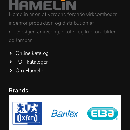
Hamelin er en af verdens førende virksomheder
indenfor produktion og distribution af
notesbøger, arkivering, skole- og kontorartikler
og lamper.
Online katalog
PDF kataloger
Om Hamelin
Brands