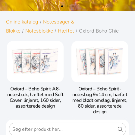
OXFORD
Online katalog
/
Notesbøger &
Blokke
/
Notesblokke
/
Hæftet
/ Oxford Boho Chic
ORIGINS
e
Giv dine noter den bedst mulige start i
livet:
Diskret og minimalistisk design
t
5 naturinspirerede farver med
Oxford – Boho Spirit A6-
Oxford – Boho Spirit-
matchende twin-wire
notesblok, hæftet med Soft
notesbog 9×14 cm, hæftet
Cover, linjeret, 160 sider,
med blødt omslag, linjeret,
Gå til Oxford Origins
assorterede design
60 sider, assorterede
design