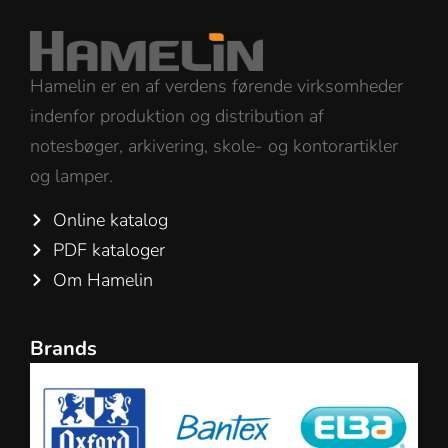
Hamelin er en af verdens førende virksomheder
indenfor produktion og distribution af
notesbøger, arkivering, skole- og kontorartikler
og lamper.
Online katalog
PDF kataloger
Om Hamelin
Brands