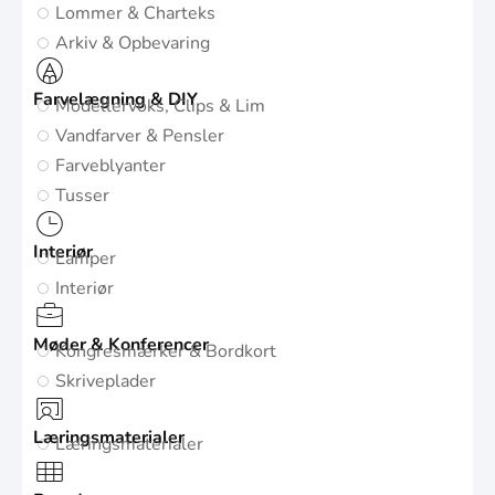
Lommer & Charteks
Arkiv & Opbevaring
Farvelægning & DIY
Modellervoks, Clips & Lim
Vandfarver & Pensler
Farveblyanter
Tusser
Interiør
Lamper
Interiør
Møder & Konferencer
Kongresmærker & Bordkort
Skriveplader
Læringsmaterialer
Læringsmaterialer