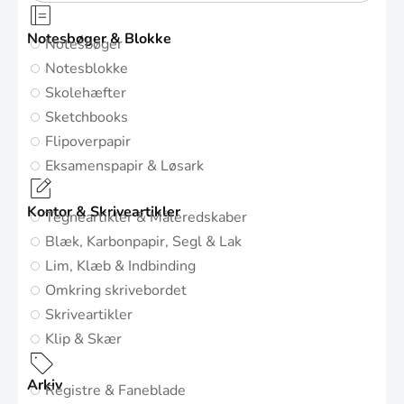
Notesbøger & Blokke
Notesbøger
Notesblokke
Skolehæfter
Sketchbooks
Flipoverpapir
Eksamenspapir & Løsark
Kontor & Skriveartikler
Tegneartikler & Måleredskaber
Blæk, Karbonpapir, Segl & Lak
Lim, Klæb & Indbinding
Omkring skrivebordet
Skriveartikler
Klip & Skær
Arkiv
Registre & Faneblade