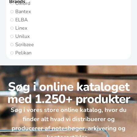
Brands
Oxford
Bantex
ELBA
Linex
Unilux
Scribzee
Pelikan
Søg i online kataloget
med 1.250+ produkter
Søg i vores store online katalog, hvor du
finder alt hvad vi distribuerer og
producerer af notesbøger, arkivering og