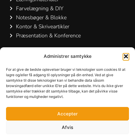
Farvelægning & DIY
Notesbøger & Blokke
Kontor & Skriveartikler
Præsentation & Konference
Kontakt os
Administrer samtykke
Hamelin A/S
For at give de bedste oplevelser bruger vi teknologier som cookies til at
Hirsemarken 5, st. th.
lagre og/eller få adgang til oplysninger på din enhed. Ved at give
samtykke til disse teknologier kan vi behandle data såsom
3520 Farum
browsingadfærd eller unikke ID’er på dette website. Hvis du ikke giver
Danmark
samtykke eller trækker dit samtykke tilbage, kan det påvirke visse
funktioner og muligheder negativt.
+45 48 16 50 00
Accepter
info-dk@hamelinbrands.com
Afvis