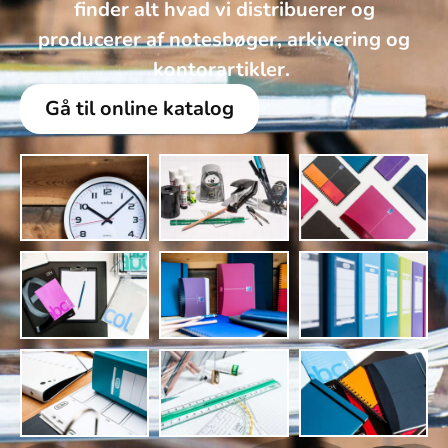
finder alt hvad vi distribuerer og
producerer af notesbøger, arkivering og
kontorartikler. ​
Gå til online katalog