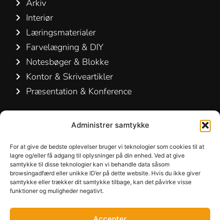
Arkiv
Interiør
Læringsmaterialer
Farvelægning & DIY
Notesbøger & Blokke
Kontor & Skriveartikler
Præsentation & Konference
Kontakt os
Administrer samtykke
Hamelin A/S
For at give de bedste oplevelser bruger vi teknologier som cookies til at
Hirsemarken 5, st. th.
lagre og/eller få adgang til oplysninger på din enhed. Ved at give
samtykke til disse teknologier kan vi behandle data såsom
3520 Farum
browsingadfærd eller unikke ID’er på dette website. Hvis du ikke giver
Danmark
samtykke eller trækker dit samtykke tilbage, kan det påvirke visse
funktioner og muligheder negativt.
+45 48 16 50 00
Accepter