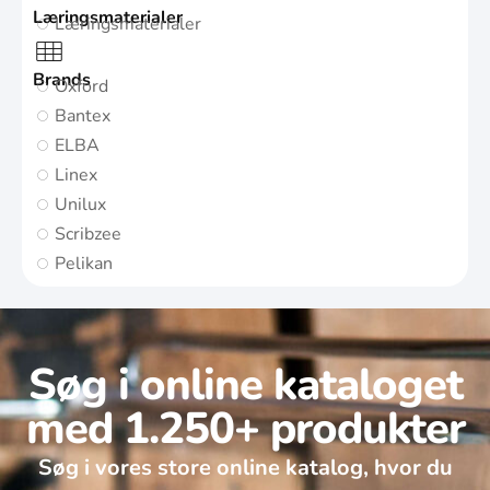
Læringsmaterialer
Læringsmaterialer
Brands
Oxford
Bantex
ELBA
Linex
Unilux
Scribzee
Pelikan
Søg i online kataloget
med 1.250+ produkter
Søg i vores store online katalog, hvor du