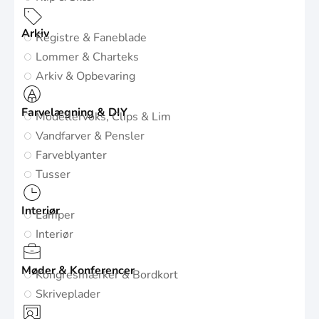
Arkiv
Registre & Faneblade
Lommer & Charteks
Arkiv & Opbevaring
Farvelægning & DIY
Modellervoks, Clips & Lim
Vandfarver & Pensler
Farveblyanter
Tusser
Interiør
Lamper
Interiør
Møder & Konferencer
Kongresmærker & Bordkort
Skriveplader