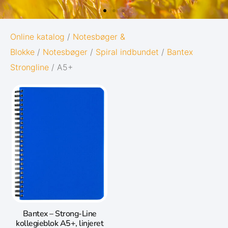
OXFORD
Online katalog
/
Notesbøger &
Blokke
/
Notesbøger
/
Spiral indbundet
/
Bantex
ORIGINS
Strongline
/ A5+
ne
Giv dine noter den bedst mulige start i
livet:
Diskret og minimalistisk design
et
5 naturinspirerede farver med
matchende twin-wire
Gå til Oxford Origins
Bantex – Strong-Line
kollegieblok A5+, linjeret