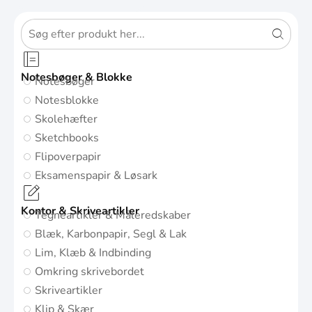
Notesbøger & Blokke
Notesbøger
Notesblokke
Skolehæfter
Sketchbooks
Flipoverpapir
Eksamenspapir & Løsark
Kontor & Skriveartikler
Tegneartikler & Måleredskaber
Blæk, Karbonpapir, Segl & Lak
Lim, Klæb & Indbinding
Omkring skrivebordet
Skriveartikler
Klip & Skær