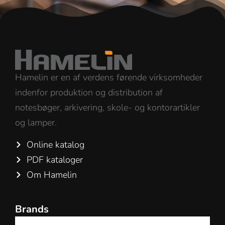
Hamelin er en af verdens førende virksomheder
indenfor produktion og distribution af
notesbøger, arkivering, skole- og kontorartikler
og lamper.
Online katalog
PDF kataloger
Om Hamelin
Brands