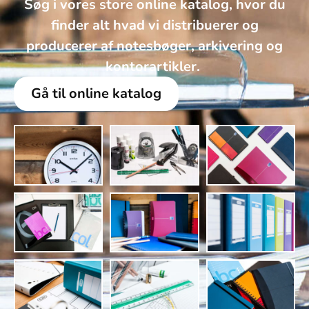
Søg i vores store online katalog, hvor du
finder alt hvad vi distribuerer og
producerer af notesbøger, arkivering og
kontorartikler. ​
Gå til online katalog