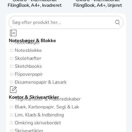
FilingBook, A4+, kvadreret
FilingBook, A4+, linjeret
Notesbøger & Blokke
Notesbøger
Notesblokke
Skolehæfter
Sketchbooks
Flipoverpapir
Eksamenspapir & Løsark
Kontor & Skriveartikler
Tegneartikler & Måleredskaber
Blæk, Karbonpapir, Segl & Lak
Lim, Klæb & Indbinding
Omkring skrivebordet
Skriveartikler