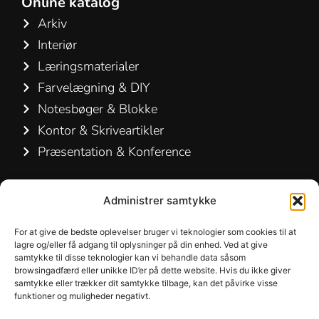
Online katalog
Arkiv
Interiør
Læringsmaterialer
Farvelægning & DIY
Notesbøger & Blokke
Kontor & Skriveartikler
Præsentation & Konference
Kontakt os
Administrer samtykke
Hamelin A/S
For at give de bedste oplevelser bruger vi teknologier som cookies til at
Hirsemarken 5, st. th.
lagre og/eller få adgang til oplysninger på din enhed. Ved at give
samtykke til disse teknologier kan vi behandle data såsom
3520 Farum
browsingadfærd eller unikke ID’er på dette website. Hvis du ikke giver
Danmark
samtykke eller trækker dit samtykke tilbage, kan det påvirke visse
funktioner og muligheder negativt.
+45 48 16 50 00