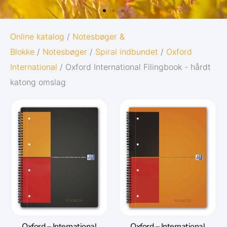
OXFORD
Online katalog
/
Notesbøger &
Blokke
/
Notesbøger
/
Spiral indbundet
/
Oxford
ORIGINS
International
/ Oxford International Filingbook - hårdt
katong omslag
Giv dine noter den bedst mulige start i
livet:
Diskret og minimalistisk design
5 naturinspirerede farver med
matchende twin-wire
Gå til Oxford Origins
Oxford – International
Oxford – International