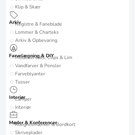
Klip & Skær
Arkiv
Registre & Faneblade
Lommer & Charteks
Arkiv & Opbevaring
Farvelægning & DIY
Modellervoks, Clips & Lim
Vandfarver & Pensler
Farveblyanter
Tusser
Interiør
Lamper
Interiør
Møder & Konferencer
Kongresmærker & Bordkort
Skriveplader