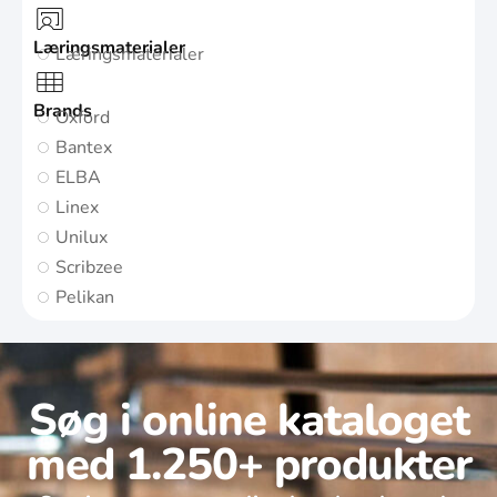
Læringsmaterialer
Læringsmaterialer
Brands
Oxford
Bantex
ELBA
Linex
Unilux
Scribzee
Pelikan
Søg i online kataloget
med 1.250+ produkter