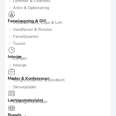
Lommer & Charteks
Arkiv & Opbevaring
Farvelægning & DIY
Modellervoks, Clips & Lim
Vandfarver & Pensler
Farveblyanter
Tusser
Interiør
Lamper
Interiør
Møder & Konferencer
Kongresmærker & Bordkort
Skriveplader
Læringsmaterialer
Læringsmaterialer
Brands