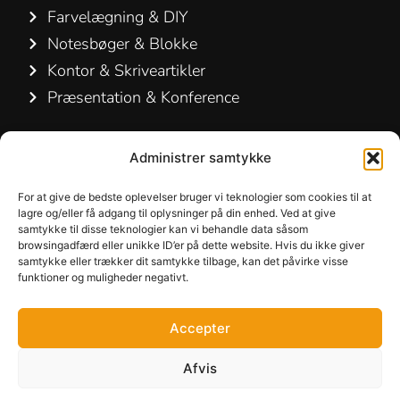
Farvelægning & DIY
Notesbøger & Blokke
Kontor & Skriveartikler
Præsentation & Konference
Kontakt os
Administrer samtykke
Hamelin A/S
For at give de bedste oplevelser bruger vi teknologier som cookies til at
Hirsemarken 5, st. th.
lagre og/eller få adgang til oplysninger på din enhed. Ved at give
samtykke til disse teknologier kan vi behandle data såsom
3520 Farum
browsingadfærd eller unikke ID’er på dette website. Hvis du ikke giver
Danmark
samtykke eller trækker dit samtykke tilbage, kan det påvirke visse
funktioner og muligheder negativt.
+45 48 16 50 00
Accepter
info-dk@hamelinbrands.com
Afvis