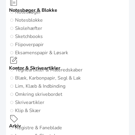
Notesbøger & Blokke
Notesbøger
Notesblokke
Skolehæfter
Sketchbooks
Flipoverpapir
Eksamenspapir & Løsark
Kontor & Skriveartikler
Tegneartikler & Måleredskaber
Blæk, Karbonpapir, Segl & Lak
Lim, Klæb & Indbinding
Omkring skrivebordet
Skriveartikler
Klip & Skær
Arkiv
Registre & Faneblade