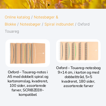
OXFORD
Online katalog
/
Notesbøger &
Blokke
/
Notesbøger
/
Spiral indbundet
/ Oxford
ORIGINS
Touareg
Giv dine noter den bedst mulige start i
livet:
Diskret og minimalistisk design
5 naturinspirerede farver med
Oxford – Touareg-notesbog
matchende twin-wire
Oxford – Touareg-notes i
9×14 cm, i karton og med
A5 med dobbelt spiral og
dobbelttråd, 5×5
kartonomslag, kvadreret,
kvadreret, 180 sider,
Gå til Oxford Origins
100 sider, assorterede
assorterede farver
farver, SCRIBZEE®-
kompatibel