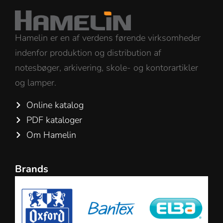
Hamelin er en af verdens førende virksomheder
indenfor produktion og distribution af
notesbøger, arkivering, skole- og kontorartikler
og lamper.
Online katalog
PDF kataloger
Om Hamelin
Brands