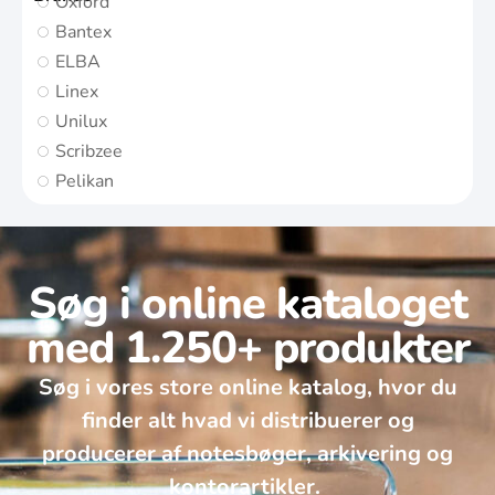
Oxford
Bantex
ELBA
Linex
Unilux
Scribzee
Pelikan
Søg i online kataloget
med 1.250+ produkter
Søg i vores store online katalog, hvor du
finder alt hvad vi distribuerer og
producerer af notesbøger, arkivering og
kontorartikler. ​