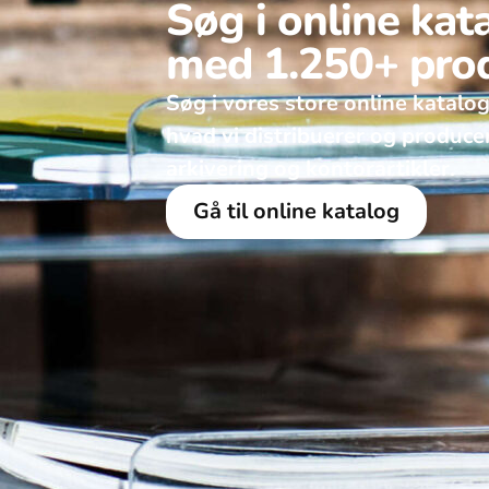
Søg i online kat
med 1.250+ pro
Søg i vores store online katalog
hvad vi distribuerer og produce
arkivering og kontorartikler. ​
Gå til online katalog