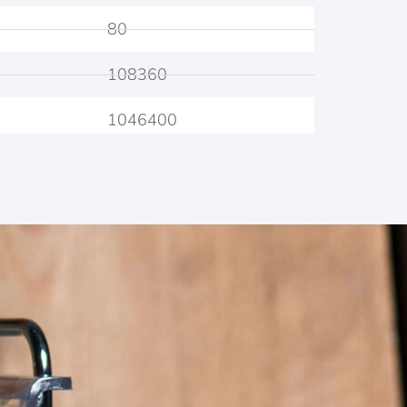
80
108360
1046400