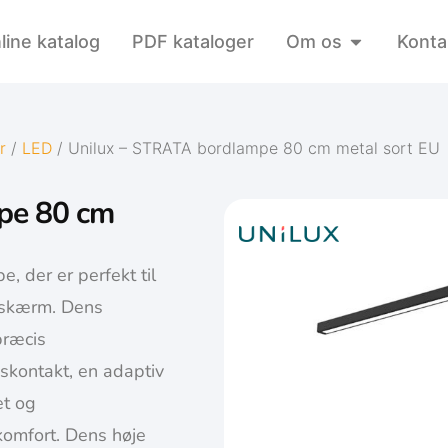
line katalog
PDF kataloger
Om os
Konta
r
/
LED
/ Unilux – STRATA bordlampe 80 cm metal sort EU
pe 80 cm
 der er perfekt til
n skærm. Dens
præcis
skontakt, en adaptiv
et og
komfort. Dens høje