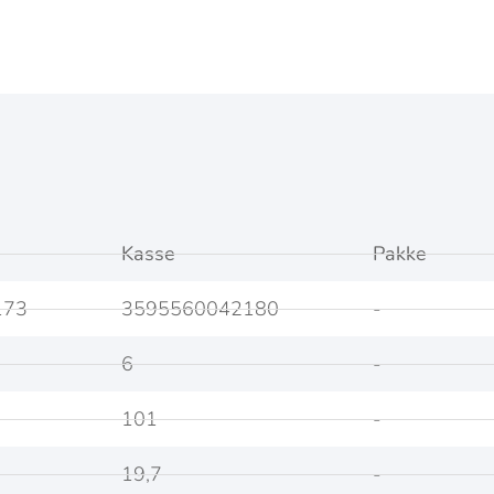
Kasse
Pakke
173
3595560042180
-
6
-
101
-
19,7
-