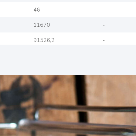
46
-
11670
-
91526,2
-