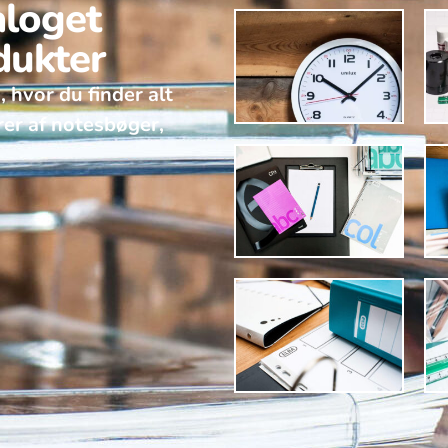
aloget
dukter
, hvor du finder alt
rer af notesbøger,