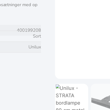
opsætninger med op
400199208
Sort
Unilux