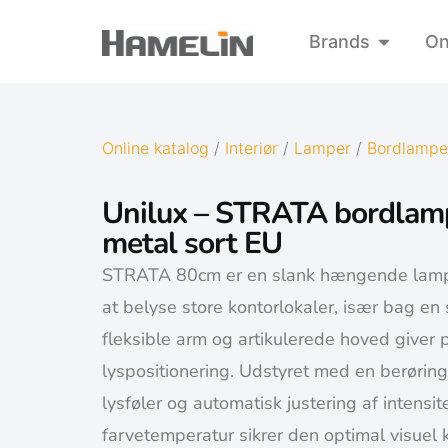
Brands
On
Online katalog
/
Interiør
/
Lamper
/
Bordlampe
Unilux – STRATA bordlam
metal sort EU
STRATA 80cm er en slank hængende lampe,
at belyse store kontorlokaler, især bag e
fleksible arm og artikulerede hoved giver 
lyspositionering. Udstyret med en berøring
lysføler og automatisk justering af intensit
farvetemperatur sikrer den optimal visuel 