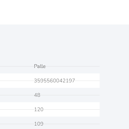
Palle
3595560042197
48
120
109