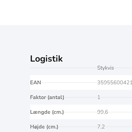
Logistik
Stykvis
EAN
3595560042
Faktor (antal)
1
Længde (cm.)
99,6
Højde (cm.)
7,2