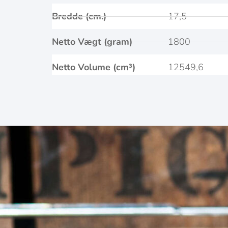
Bredde (cm.)
17,5
Netto Vægt (gram)
1800
Netto Volume (cm³)
12549,6