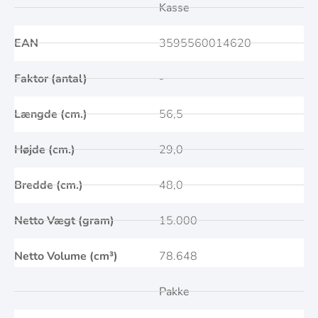
Kasse
EAN
3595560014620
Faktor (antal)
-
Længde (cm.)
56,5
Højde (cm.)
29,0
Bredde (cm.)
48,0
Netto Vægt (gram)
15.000
Netto Volume (cm³)
78.648
Pakke