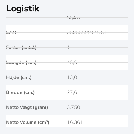
Logistik
Stykvis
EAN
3595560014613
Faktor (antal)
1
Længde (cm.)
45,6
Højde (cm.)
13,0
Bredde (cm.)
27,6
Netto Vægt (gram)
3.750
Netto Volume (cm³)
16.361