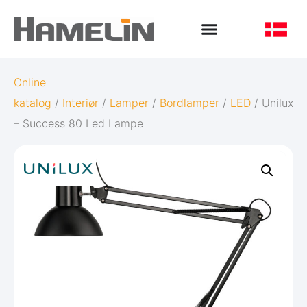
Online
katalog
/
Interiør
/
Lamper
/
Bordlamper
/
LED
/ Unilux
– Success 80 Led Lampe