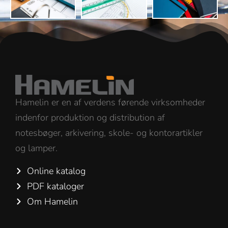
Hamelin er en af verdens førende virksomheder
indenfor produktion og distribution af
notesbøger, arkivering, skole- og kontorartikler
og lamper.
Online katalog
PDF kataloger
Om Hamelin