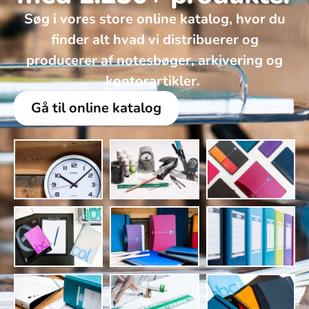
Søg i vores store online katalog, hvor du
finder alt hvad vi distribuerer og
producerer af notesbøger, arkivering og
kontorartikler. ​
Gå til online katalog