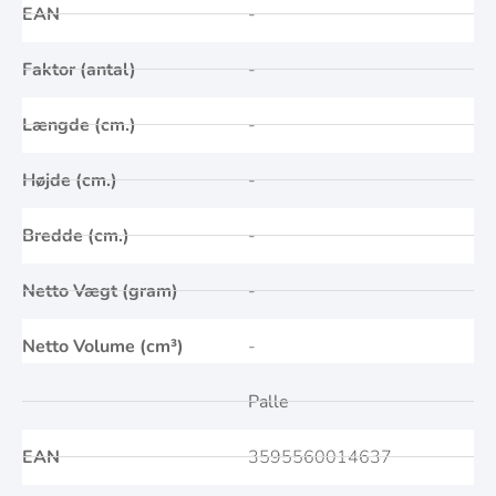
EAN
-
Faktor (antal)
-
Længde (cm.)
-
Højde (cm.)
-
Bredde (cm.)
-
Netto Vægt (gram)
-
Netto Volume (cm³)
-
Palle
EAN
3595560014637