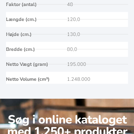
Faktor (antal)
48
Længde (cm.)
120,0
Højde (cm.)
130,0
Bredde (cm.)
80,0
Netto Vægt (gram)
195.000
Netto Volume (cm³)
1.248.000
Søg i online kataloget
med 1.250+ produkter