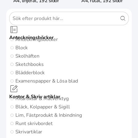
A4, linjerat, 192 sidor
A4, rutat, 192 sidor
Anteckningsböcker
Anteckningsböcker
Block
Skolhäften
Sketchbooks
Blädderblock
Examenspapper & Lösa blad
Kontor & Skriv artiklar
Ritartiklar & Mätverktyg
Bläck, Kolpapper & Sigill
Lim, Fästprodukt & Inbindning
Runt skrivbordet
Skrivartiklar