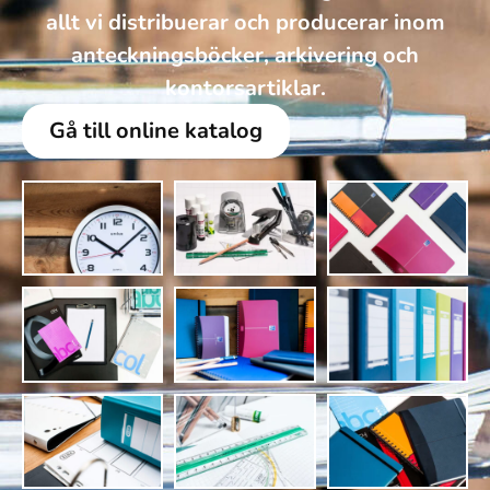
allt vi distribuerar och producerar inom
anteckningsböcker, arkivering och
kontorsartiklar.
Gå till online katalog