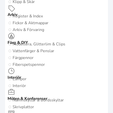
Klipp & Skär
Arkiv
Register & Index
Fickor & Aktmappar
Arkiv & Förvaring
Färg & DIY
Modellera, Glitterlim & Clips
Vattenfärger & Penslar
Färgpennor
Fiberspetspennor
Interiör
Lampor
Interiör
Möten & Konferenser
Namnskyltar & Bordsskyltar
Skrivplattor