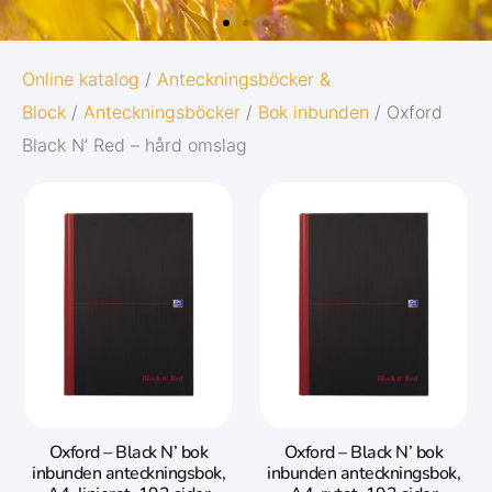
G
OXFORD
Online katalog
/
Anteckningsböcker &
Block
/
Anteckningsböcker
/
Bok inbunden
/ Oxford
ORIGINS
Black N’ Red – hård omslag
Ge dina anteckningar den bästa möjliga
starten i livet:
tion
Diskret och minimalistisk design
le.
5 naturinspirerade färger med
matchande twin-wire
Gå till Oxford Origins
Oxford – Black N’ bok
Oxford – Black N’ bok
inbunden anteckningsbok,
inbunden anteckningsbok,