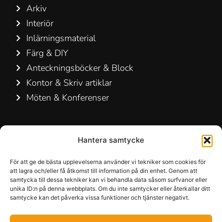
Arkiv
Interiör
Inlärningsmaterial
Färg & DIY
Anteckningsböcker & Block
Kontor & Skriv artiklar
Möten & Konferenser
Kontakta oss
Hantera samtycke
Hamelin A/S
Hirsemarken 5, st. th.
För att ge de bästa upplevelserna använder vi tekniker som cookies för
att lagra och/eller få åtkomst till information på din enhet. Genom att
3520 Farum
samtycka till dessa tekniker kan vi behandla data såsom surfvanor eller
Danmark
unika ID:n på denna webbplats. Om du inte samtycker eller återkallar ditt
samtycke kan det påverka vissa funktioner och tjänster negativt.
+45 48 16 50 00