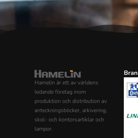
Bran
Hamelin är ett av världens
ledande företag inom
produktion och distribution av
anteckningsböcker, arkivering,
skol- och kontorsartiklar och
lampor.