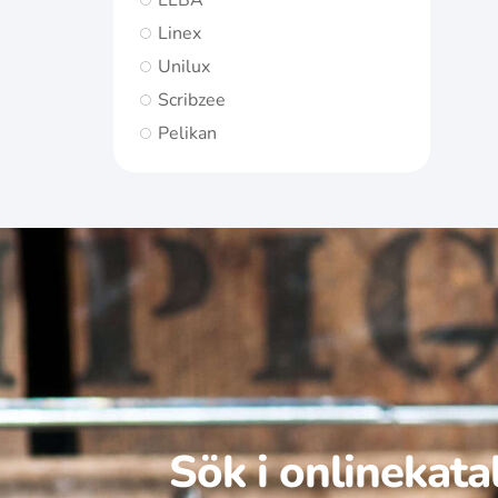
ELBA
Linex
Unilux
Scribzee
Pelikan
Sök i onlinekat