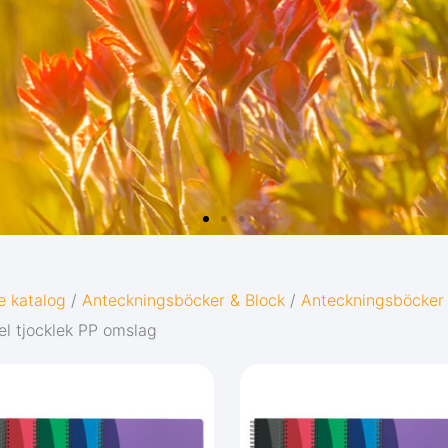
D
e katalog
/
Anteckningsböcker & Block
/
Anteckningsböcker
l tjocklek PP omslag