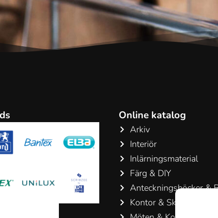
ds
Online katalog
Arkiv
Interiör
Inlärningsmaterial
Färg & DIY
Anteckningsböcker & B
Kontor & Skriv artiklar
Möten & Konferenser