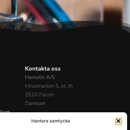
Kontakta oss
Hamelin A/S
Hirsemarken 5, st. th.
3520 Farum
Danmark
lock
+45 48 16 50 00
Hantera samtycke
info-dk@hamelinbrands.com