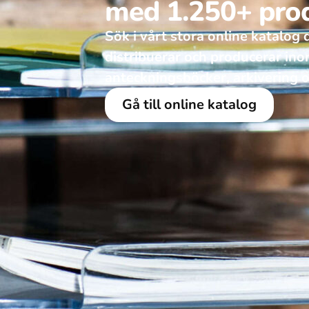
med 1.250+ pro
Sök i vårt stora online katalog dä
distribuerar och producerar in
anteckningsböcker, arkivering o
Gå till online katalog