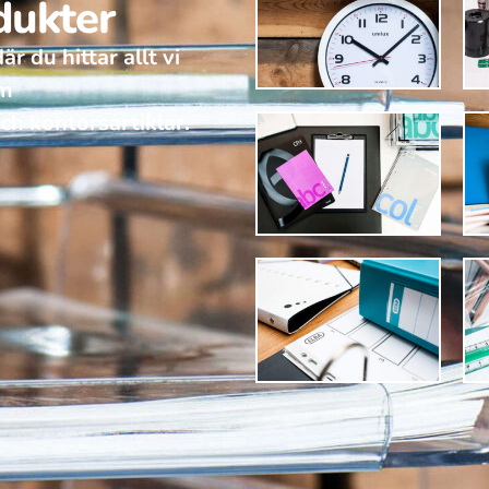
dukter
r du hittar allt vi
om
ch kontorsartiklar.