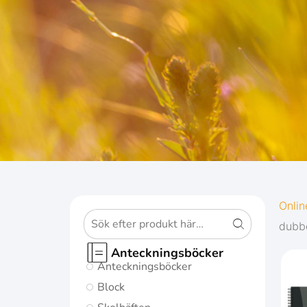
OXFOR
Onlin
dubbe
ORIGINS
Anteckningsböcker
Anteckningsböcker
Ge dina
Block
anteckningar