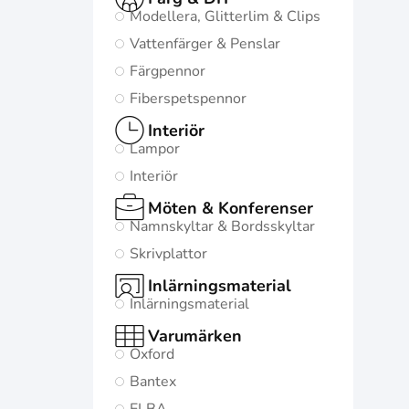
Modellera, Glitterlim & Clips
Vattenfärger & Penslar
Färgpennor
Fiberspetspennor
Interiör
Lampor
Interiör
Möten & Konferenser
Namnskyltar & Bordsskyltar
Skrivplattor
Inlärningsmaterial
Inlärningsmaterial
Varumärken
Oxford
Bantex