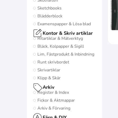
Skolhäften
den bästa
Sketchbooks
möjliga starten i
Blädderblock
livet:
Examenspapper & Lösa blad
Diskret och
Kontor & Skriv artiklar
minimalistisk
Ritartiklar & Mätverktyg
design
Bläck, Kolpapper & Sigill
5
Lim, Fästprodukt & Inbindning
naturinspirerade
Runt skrivbordet
färger med
Skrivartiklar
matchande
Klipp & Skär
twin-wire
Arkiv
Register & Index
Gå till
Oxford
Fickor & Aktmappar
Origins
Arkiv & Förvaring
Färg & DIY