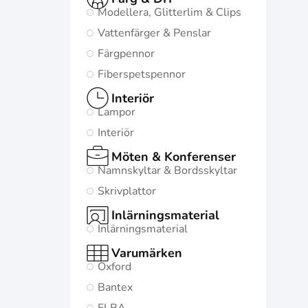
Modellera, Glitterlim & Clips
Vattenfärger & Penslar
Färgpennor
Fiberspetspennor
Interiör
Lampor
Interiör
Möten & Konferenser
Namnskyltar & Bordsskyltar
Skrivplattor
Inlärningsmaterial
Inlärningsmaterial
Varumärken
Oxford
Bantex