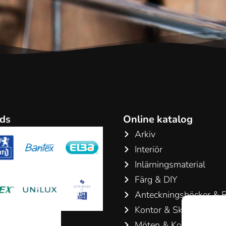
ds
Online katalog
Arkiv
Interiör
Inlärningsmaterial
Färg & DIY
Anteckningsböcker & B
Kontor & Skriv artiklar
Möten & Konferenser