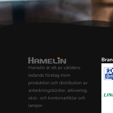
Bran
Hamelin är ett av världens
ledande företag inom
produktion och distribution av
anteckningsböcker, arkivering,
skol- och kontorsartiklar och
lampor.