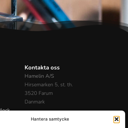
Kontakta oss
Hamelin A/S
Hirsemarken 5, st. th.
3520 Farum
Danmark
lock
+45 48 16 50 00
Hantera samtycke
info-dk@hamelinbrands.com