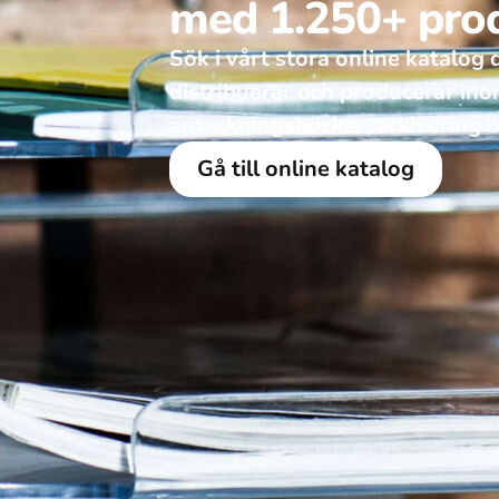
med 1.250+ pro
Sök i vårt stora online katalog dä
distribuerar och producerar in
anteckningsböcker, arkivering o
Gå till online katalog