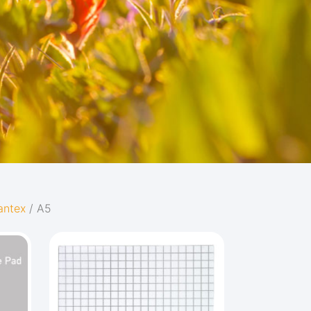
antex
/ A5