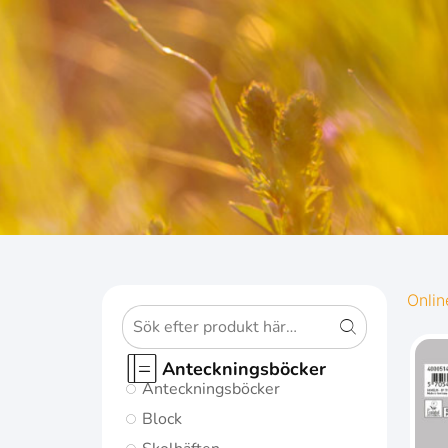
OXFOR
Onlin
ORIGINS
Anteckningsböcker
Anteckningsböcker
Ge dina
Block
anteckningar