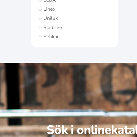
ELBA
Linex
Unilux
Scribzee
Pelikan
Sök i onlinekat