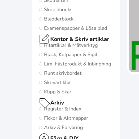
Skolhäften
den bästa
Sketchbooks
möjliga starten i
Blädderblock
livet:
Examenspapper & Lösa blad
Diskret och
Kontor & Skriv artiklar
minimalistisk
Ritartiklar & Mätverktyg
design
Bläck, Kolpapper & Sigill
5
Lim, Fästprodukt & Inbindning
naturinspirerade
Runt skrivbordet
färger med
Skrivartiklar
matchande
Klipp & Skär
twin-wire
Arkiv
Register & Index
Gå till
Oxford
Fickor & Aktmappar
Origins
Arkiv & Förvaring
Färg & DIY