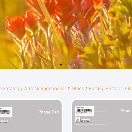
D
e katalog
/
Anteckningsböcker & Block
/
Block
/
Häftade
/
B