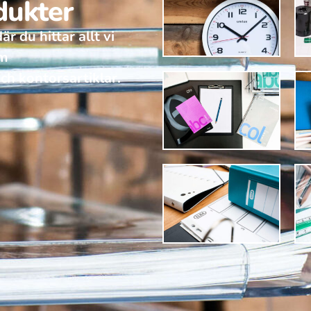
dukter
r du hittar allt vi
om
ch kontorsartiklar.