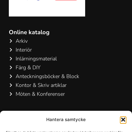
Online katalog
Arkiv
Interiör
Inlärningsmaterial
Färg & DIY
Anteckningsböcker & Block
Kontor & Skriv artiklar
Möten & Konferenser
Kontakta oss
Hantera samtycke
Hamelin A/S
Hirsemarken 5, st. th.