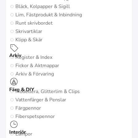
Bläck, Kolpapper & Sigill
Lim, Fästprodukt & Inbindning
Runt skrivbordet
Skrivartiklar
Klipp & Skär
Arkiv
Register & Index
Fickor & Aktmappar
Arkiv & Förvaring
Färg & DIY
Modellera, Glitterlim & Clips
Vattenfärger & Penslar
Färgpennor
Fiberspetspennor
Interiör
Lampor