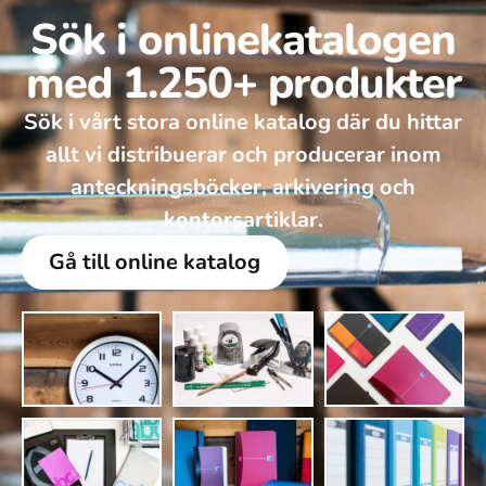
Sök i onlinekatalogen
med 1.250+ produkter
Sök i vårt stora online katalog där du hittar
allt vi distribuerar och producerar inom
anteckningsböcker, arkivering och
kontorsartiklar.
Gå till online katalog