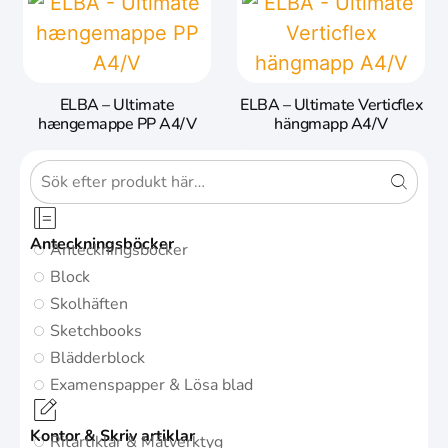
ELBA – Ultimate
ELBA – Ultimate Verticflex
hængemappe PP A4/V
hängmapp A4/V
Anteckningsböcker
Anteckningsböcker
Block
Skolhäften
Sketchbooks
Blädderblock
Examenspapper & Lösa blad
Kontor & Skriv artiklar
Ritartiklar & Mätverktyg