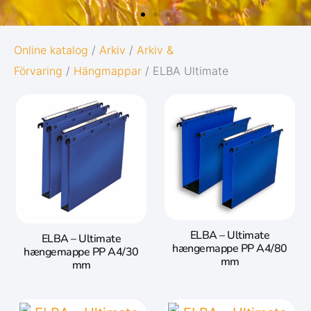
G
OXFORD
Online katalog
/
Arkiv
/
Arkiv &
Förvaring
/
Hängmappar
/ ELBA Ultimate
ORIGINS
Ge dina anteckningar den bästa möjliga
starten i livet:
ion
Diskret och minimalistisk design
le.
5 naturinspirerade färger med
matchande twin-wire
ELBA – Ultimate
ELBA – Ultimate
Gå till Oxford Origins
hængemappe PP A4/80
hængemappe PP A4/30
mm
mm