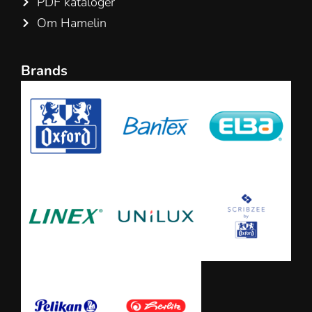
PDF kataloger
Om Hamelin
Brands