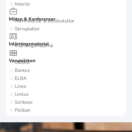
Interiör
Möten & Konferenser
Namnskyltar & Bordsskyltar
Skrivplattor
Inlärningsmaterial
Inlärningsmaterial
Varumärken
Oxford
Bantex
ELBA
Linex
Unilux
Scribzee
Pelikan