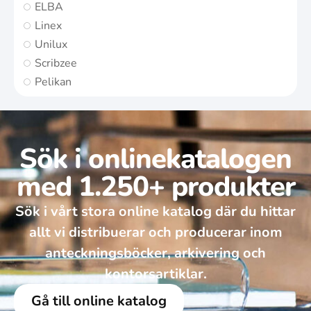
ELBA
Linex
Unilux
Scribzee
Pelikan
Sök i onlinekatalogen
med 1.250+ produkter
Sök i vårt stora online katalog där du hittar
allt vi distribuerar och producerar inom
anteckningsböcker, arkivering och
kontorsartiklar.
Gå till online katalog