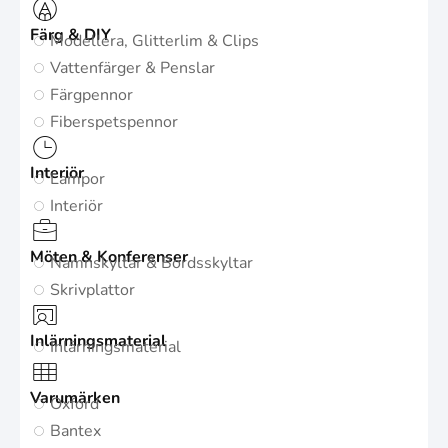
Färg & DIY
Modellera, Glitterlim & Clips
Vattenfärger & Penslar
Färgpennor
Fiberspetspennor
Interiör
Lampor
Interiör
Möten & Konferenser
Namnskyltar & Bordsskyltar
Skrivplattor
Inlärningsmaterial
Inlärningsmaterial
Varumärken
Oxford
Bantex