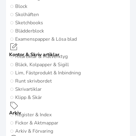
Block
Skolhäften
Sketchbooks
Blädderblock
Examenspapper & Lösa blad
Kontor & Skriv artiklar
Ritartiklar & Mätverktyg
Bläck, Kolpapper & Sigill
Lim, Fästprodukt & Inbindning
Runt skrivbordet
Skrivartiklar
Klipp & Skär
Arkiv
Register & Index
Fickor & Aktmappar
Arkiv & Förvaring