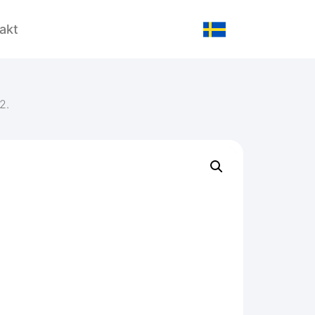
akt
2.