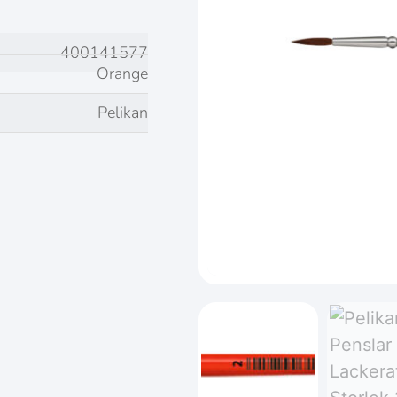
400141577
Orange
Pelikan