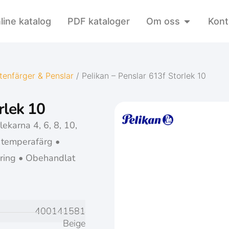
line katalog
PDF kataloger
Om oss
Kont
tenfärger & Penslar
/ Pelikan – Penslar 613f Storlek 10
rlek 10
ekarna 4, 6, 8, 10,
e temperafärg •
mring • Obehandlat
d
400141581
Beige