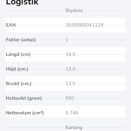
Logistik
Styckvis
EAN
3595560041329
Faktor (antal)
1
Längd (cm)
34,0
Höjd (cm.)
13,0
Bredd (cm.)
13,0
Nettovikt (gram)
550
Nettovolym (cm³)
5.746
Kartong