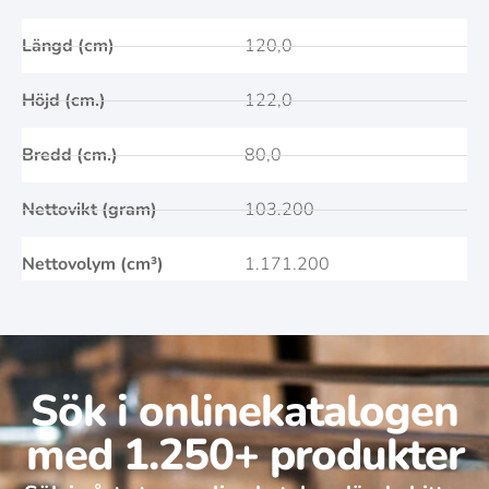
Längd (cm)
120,0
Höjd (cm.)
122,0
Bredd (cm.)
80,0
Nettovikt (gram)
103.200
Nettovolym (cm³)
1.171.200
Sök i onlinekatalogen
med 1.250+ produkter