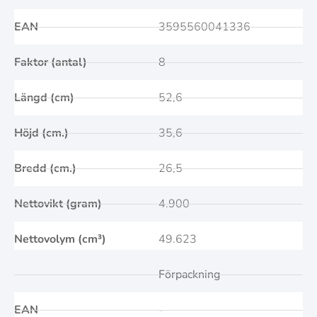
EAN
3595560041336
Faktor (antal)
8
Längd (cm)
52,6
Höjd (cm.)
35,6
Bredd (cm.)
26,5
Nettovikt (gram)
4.900
Nettovolym (cm³)
49.623
Förpackning
EAN
-