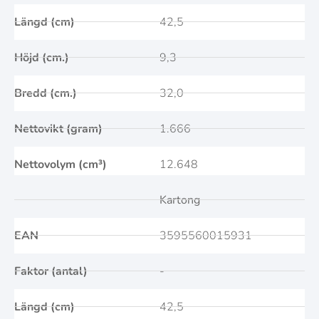
Längd (cm)
42,5
Höjd (cm.)
9,3
Bredd (cm.)
32,0
Nettovikt (gram)
1.666
Nettovolym (cm³)
12.648
Kartong
EAN
3595560015931
Faktor (antal)
-
Längd (cm)
42,5