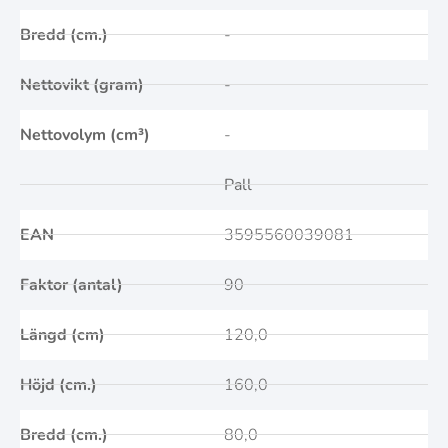
Bredd (cm.)
-
Nettovikt (gram)
-
Nettovolym (cm³)
-
Pall
EAN
3595560039081
Faktor (antal)
90
Längd (cm)
120,0
Höjd (cm.)
160,0
Bredd (cm.)
80,0