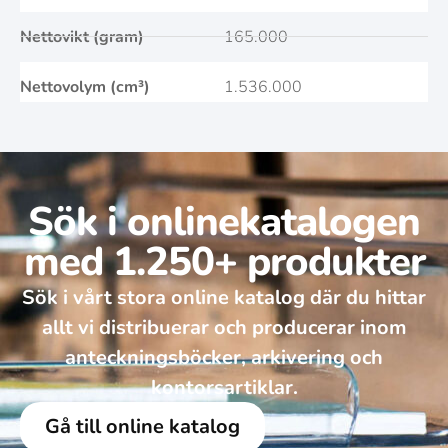
Nettovikt (gram)
165.000
Nettovolym (cm³)
1.536.000
Sök i onlinekatalogen
med 1.250+ produkter
Sök i vårt stora online katalog där du hittar
allt vi distribuerar och producerar inom
anteckningsböcker, arkivering och
kontorsartiklar.
Gå till online katalog