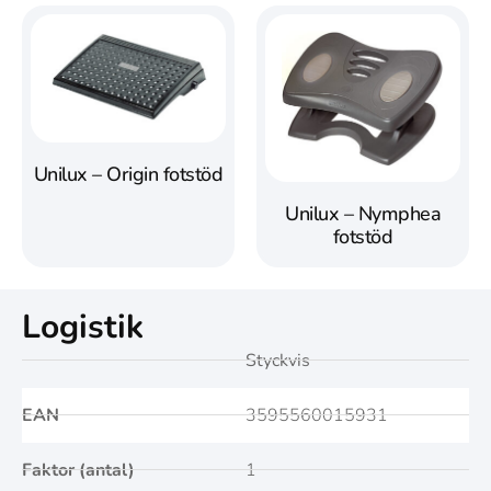
Unilux – Origin fotstöd
Unilux – Nymphea
fotstöd
Logistik
Styckvis
EAN
3595560015931
Faktor (antal)
1