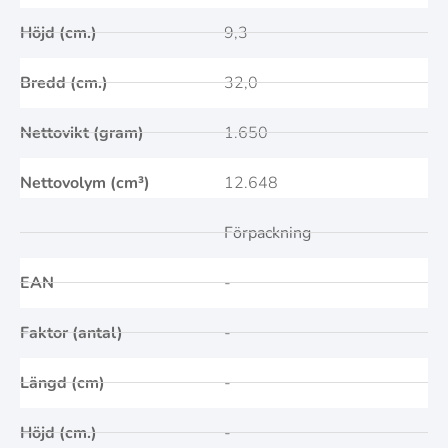
Höjd (cm.)
9,3
Bredd (cm.)
32,0
Nettovikt (gram)
1.650
Nettovolym (cm³)
12.648
Förpackning
EAN
-
Faktor (antal)
-
Längd (cm)
-
Höjd (cm.)
-