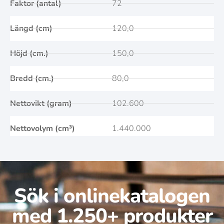
Faktor (antal)
72
Längd (cm)
120,0
Höjd (cm.)
150,0
Bredd (cm.)
80,0
Nettovikt (gram)
102.600
Nettovolym (cm³)
1.440.000
Sök i onlinekatalogen
med 1.250+ produkter