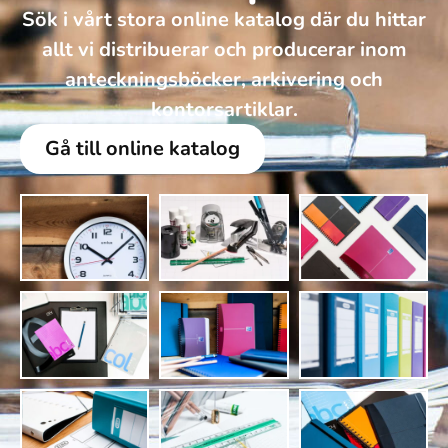
Sök i vårt stora online katalog där du hittar
allt vi distribuerar och producerar inom
anteckningsböcker, arkivering och
kontorsartiklar.
Gå till online katalog