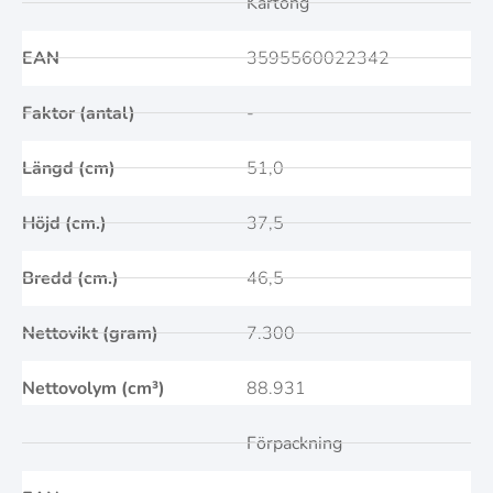
Kartong
EAN
3595560022342
Faktor (antal)
-
Längd (cm)
51,0
Höjd (cm.)
37,5
Bredd (cm.)
46,5
Nettovikt (gram)
7.300
Nettovolym (cm³)
88.931
Förpackning