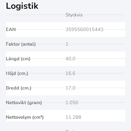
Logistik
Styckvis
EAN
3595560015443
Faktor (antal)
1
Längd (cm)
40,0
Höjd (cm.)
16,6
Bredd (cm.)
17,0
Nettovikt (gram)
1.050
Nettovolym (cm³)
11.288