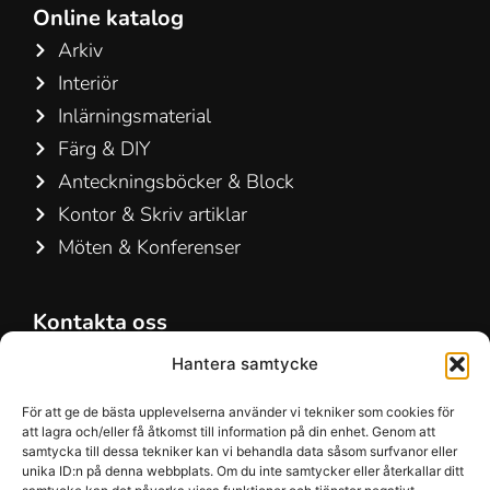
Online katalog
Arkiv
Interiör
Inlärningsmaterial
Färg & DIY
Anteckningsböcker & Block
Kontor & Skriv artiklar
Möten & Konferenser
Kontakta oss
Hamelin A/S
Hantera samtycke
Hirsemarken 5, st. th.
För att ge de bästa upplevelserna använder vi tekniker som cookies för
3520 Farum
att lagra och/eller få åtkomst till information på din enhet. Genom att
Danmark
samtycka till dessa tekniker kan vi behandla data såsom surfvanor eller
unika ID:n på denna webbplats. Om du inte samtycker eller återkallar ditt