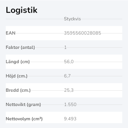
Logistik
Styckvis
EAN
3595560028085
Faktor (antal)
1
Längd (cm)
56,0
Höjd (cm.)
6,7
Bredd (cm.)
25,3
Nettovikt (gram)
1.550
Nettovolym (cm³)
9.493