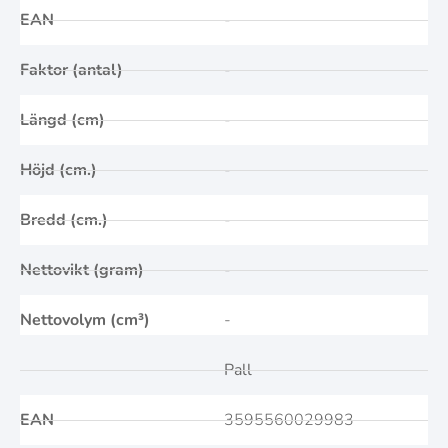
EAN
-
Faktor (antal)
-
Längd (cm)
-
Höjd (cm.)
-
Bredd (cm.)
-
Nettovikt (gram)
-
Nettovolym (cm³)
-
Pall
EAN
3595560029983