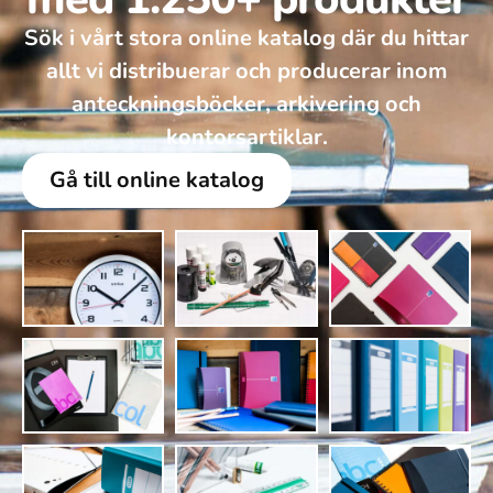
Sök i vårt stora online katalog där du hittar
allt vi distribuerar och producerar inom
anteckningsböcker, arkivering och
kontorsartiklar.
Gå till online katalog