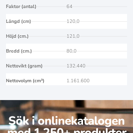
Faktor (antal)
64
Längd (cm)
120,0
Höjd (cm.)
121,0
Bredd (cm.)
80,0
Nettovikt (gram)
132.440
Nettovolym (cm³)
1.161.600
Sök i onlinekatalogen
med 1.250+ produkter