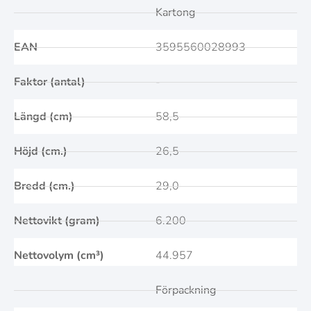
Kartong
EAN
3595560028993
Faktor (antal)
-
Längd (cm)
58,5
Höjd (cm.)
26,5
Bredd (cm.)
29,0
Nettovikt (gram)
6.200
Nettovolym (cm³)
44.957
Förpackning