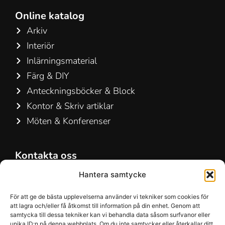
Online katalog
Arkiv
Interiör
Inlärningsmaterial
Färg & DIY
Anteckningsböcker & Block
Kontor & Skriv artiklar
Möten & Konferenser
Kontakta oss
Hamelin A/S
Hantera samtycke
Hirsemarken 5, st. th.
För att ge de bästa upplevelserna använder vi tekniker som cookies för
3520 Farum
att lagra och/eller få åtkomst till information på din enhet. Genom att
Danmark
samtycka till dessa tekniker kan vi behandla data såsom surfvanor eller
unika ID:n på denna webbplats. Om du inte samtycker eller återkallar ditt