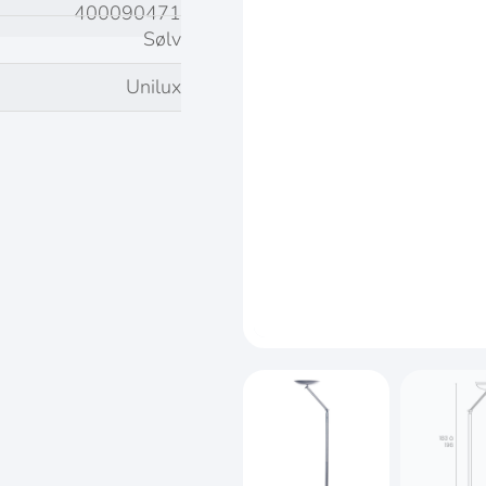
400090471
Sølv
Unilux