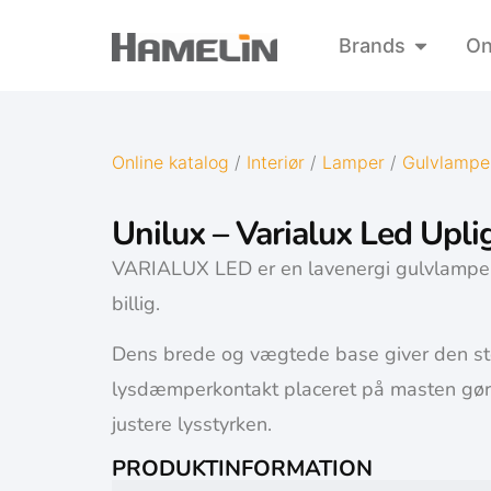
Brands
On
Online katalog
/
Interiør
/
Lamper
/
Gulvlampe
Unilux – Varialux Led Upl
VARIALUX LED er en lavenergi gulvlamp
billig.
Dens brede og vægtede base giver den stor
lysdæmperkontakt placeret på masten gør 
justere lysstyrken.
PRODUKTINFORMATION