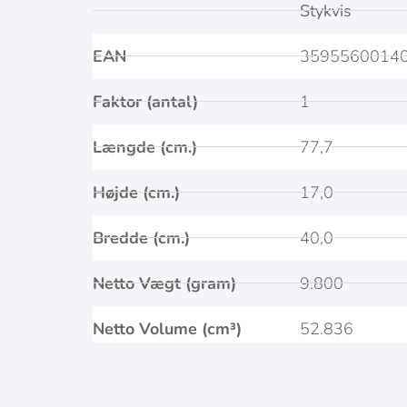
Stykvis
EAN
3595560014
Faktor (antal)
1
Længde (cm.)
77,7
Højde (cm.)
17,0
Bredde (cm.)
40,0
Netto Vægt (gram)
9.800
Netto Volume (cm³)
52.836