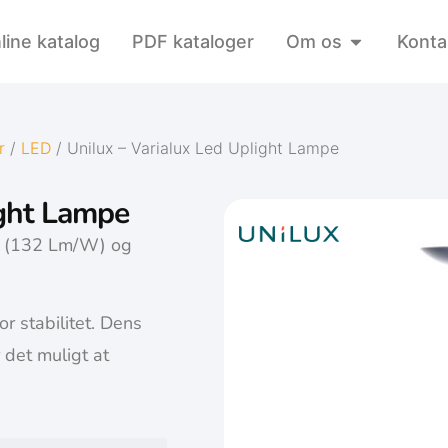
line katalog
PDF kataloger
Om os
Konta
r
/
LED
/ Unilux – Varialux Led Uplight Lampe
ight Lampe
e (132 Lm/W) og
 stabilitet. Dens
det muligt at