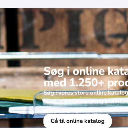
Søg i online kat
med 1.250+ pro
Søg i vores store online katalog
hvad vi distribuerer og produce
arkivering og kontorartikler. ​
Gå til online katalog