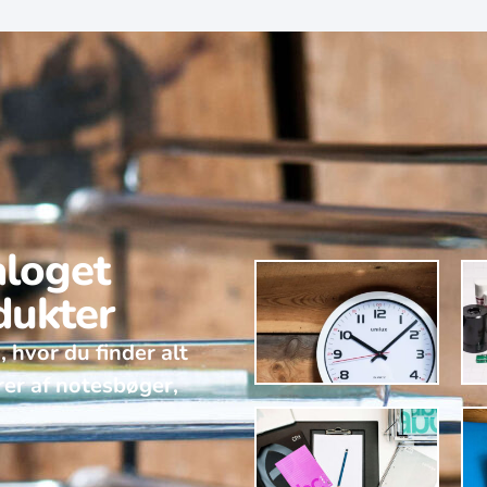
aloget
dukter
, hvor du finder alt
rer af notesbøger,