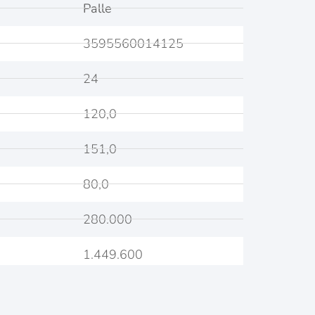
Palle
3595560014125
24
120,0
151,0
80,0
280.000
1.449.600