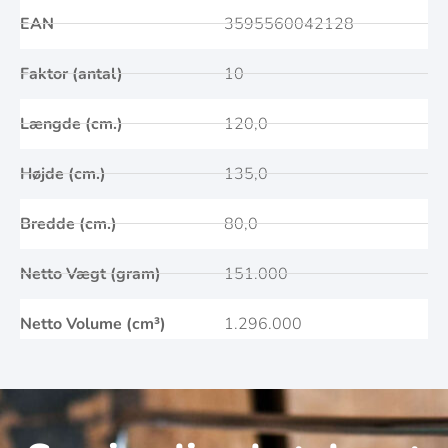
EAN
3595560042128
Faktor (antal)
10
Længde (cm.)
120,0
Højde (cm.)
135,0
Bredde (cm.)
80,0
Netto Vægt (gram)
151.000
Netto Volume (cm³)
1.296.000