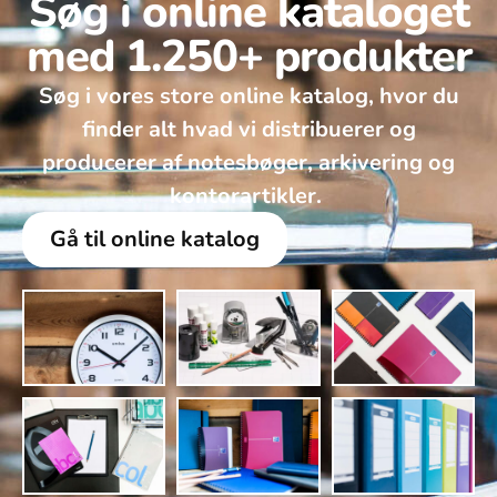
Søg i online kataloget
med 1.250+ produkter
Søg i vores store online katalog, hvor du
finder alt hvad vi distribuerer og
producerer af notesbøger, arkivering og
kontorartikler. ​
Gå til online katalog