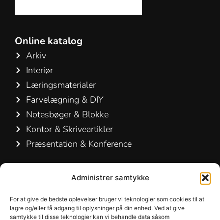
Online katalog
Arkiv
Interiør
Læringsmaterialer
Farvelægning & DIY
Notesbøger & Blokke
Kontor & Skriveartikler
Præsentation & Konference
Kontakt os
Administrer samtykke
Hamelin A/S
For at give de bedste oplevelser bruger vi teknologier som cookies til at
Hirsemarken 5, st. th.
lagre og/eller få adgang til oplysninger på din enhed. Ved at give
samtykke til disse teknologier kan vi behandle data såsom