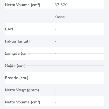
Netto Volume (cm³)
83.520
Kasse
EAN
-
Faktor (antal)
-
Længde (cm.)
-
Højde (cm.)
-
Bredde (cm.)
-
Netto Vægt (gram)
-
Netto Volume (cm³)
-