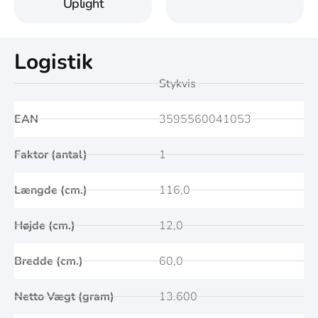
Uplight
Logistik
Stykvis
EAN
3595560041053
Faktor (antal)
1
Længde (cm.)
116,0
Højde (cm.)
12,0
Bredde (cm.)
60,0
Netto Vægt (gram)
13.600