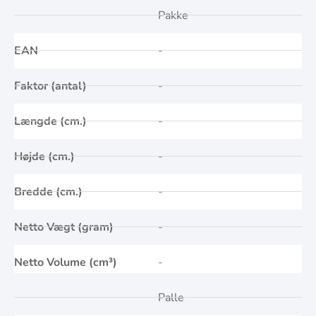
Pakke
EAN
-
Faktor (antal)
-
Længde (cm.)
-
Højde (cm.)
-
Bredde (cm.)
-
Netto Vægt (gram)
-
Netto Volume (cm³)
-
Palle