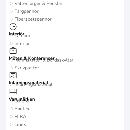
Vattenfärger & Penslar
Färgpennor
Fiberspetspennor
Interiör
Lampor
Interiör
Möten & Konferenser
Namnskyltar & Bordsskyltar
Skrivplattor
Inlärningsmaterial
Inlärningsmaterial
Varumärken
Oxford
Bantex
ELBA
Linex