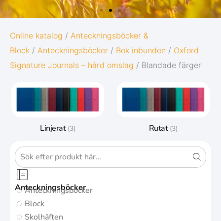
OXFORD
Online katalog
/
Anteckningsböcker &
Block
/
Anteckningsböcker
/
Bok inbunden
/
Oxford
ORIGINS
Signature Journals – hård omslag
/ Blandade färger
Ge dina anteckningar den bästa möjliga
starten i livet:
Diskret och minimalistisk design
Linjerat
Rutat
(3)
(3)
5 naturinspirerade färger med
matchande twin-wire
Gå till Oxford Origins
Anteckningsböcker
Anteckningsböcker
Block
Skolhäften