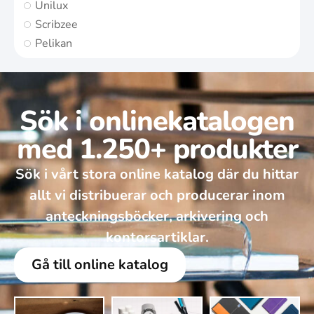
Unilux
Scribzee
Pelikan
Sök i onlinekatalogen
med 1.250+ produkter
Sök i vårt stora online katalog där du hittar
allt vi distribuerar och producerar inom
anteckningsböcker, arkivering och
kontorsartiklar.
Gå till online katalog