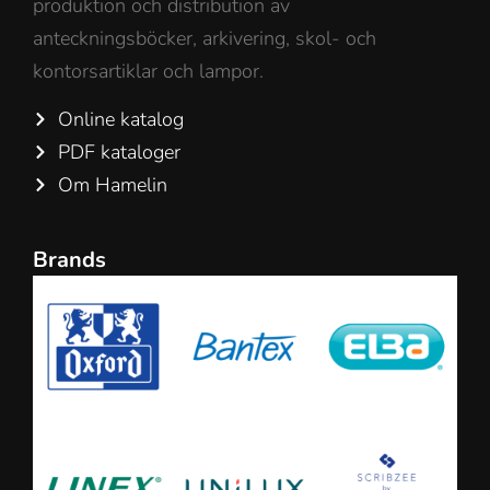
produktion och distribution av
anteckningsböcker, arkivering, skol- och
kontorsartiklar och lampor.
Online katalog
PDF kataloger
Om Hamelin
Brands