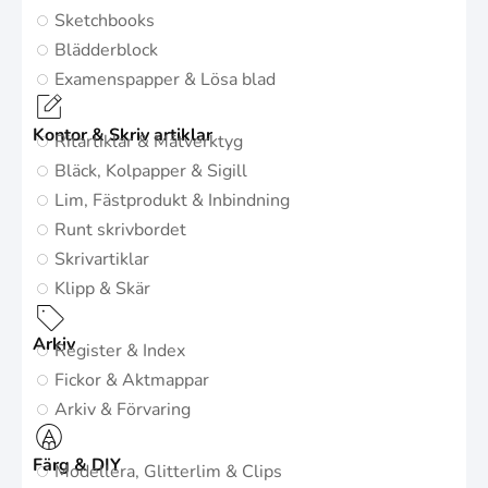
Sketchbooks
Blädderblock
Examenspapper & Lösa blad
Kontor & Skriv artiklar
Ritartiklar & Mätverktyg
Bläck, Kolpapper & Sigill
Lim, Fästprodukt & Inbindning
Runt skrivbordet
Skrivartiklar
Klipp & Skär
Arkiv
Register & Index
Fickor & Aktmappar
Arkiv & Förvaring
Färg & DIY
Modellera, Glitterlim & Clips