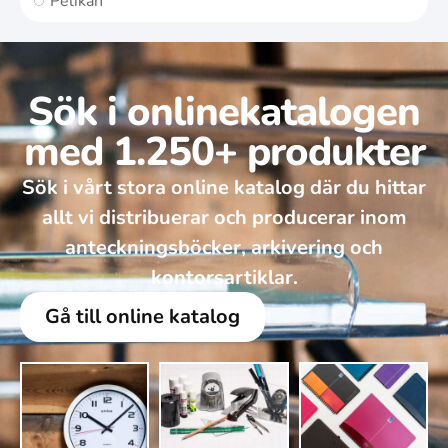
Pelikan
Sök i onlinekatalogen
med 1.250+ produkter
Sök i vårt stora online katalog där du hittar
allt vi distribuerar och producerar inom
anteckningsböcker, arkivering och
kontorsartiklar.
Gå till online katalog