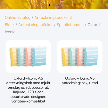
G
OXFORD
Online katalog
/
Anteckningsböcker &
Block
/
Anteckningsböcker
/
Spiralinbundna
/ Oxford
ORIGINS
Iconic
Ge dina anteckningar den bästa möjliga
starten i livet:
on
Diskret och minimalistisk design
.
5 naturinspirerade färger med
matchande twin-wire
Oxford – Iconic A5
Oxford – Iconic A5
anteckningsbok med mjukt
anteckningsbok, rutad
Gå till Oxford Origins
omslag och dubbelspiral,
linjerad, 120 sidor,
assorterade designer,
Scribzee-kompatibel