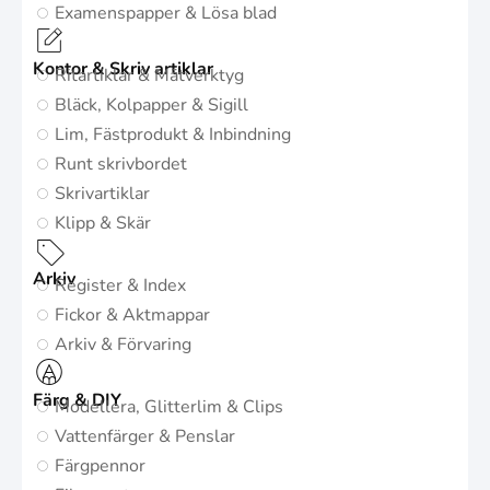
Examenspapper & Lösa blad
Kontor & Skriv artiklar
Ritartiklar & Mätverktyg
Bläck, Kolpapper & Sigill
Lim, Fästprodukt & Inbindning
Runt skrivbordet
Skrivartiklar
Klipp & Skär
Arkiv
Register & Index
Fickor & Aktmappar
Arkiv & Förvaring
Färg & DIY
Modellera, Glitterlim & Clips
Vattenfärger & Penslar
Färgpennor