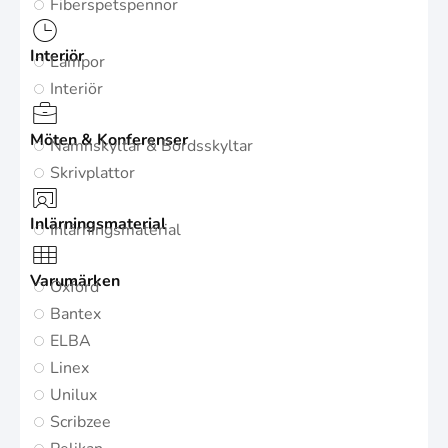
Fiberspetspennor
Interiör
Lampor
Interiör
Möten & Konferenser
Namnskyltar & Bordsskyltar
Skrivplattor
Inlärningsmaterial
Inlärningsmaterial
Varumärken
Oxford
Bantex
ELBA
Linex
Unilux
Scribzee