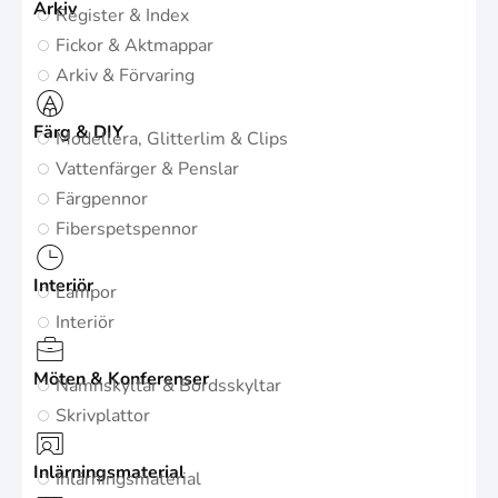
Arkiv
Register & Index
Fickor & Aktmappar
Arkiv & Förvaring
Färg & DIY
Modellera, Glitterlim & Clips
Vattenfärger & Penslar
Färgpennor
Fiberspetspennor
Interiör
Lampor
Interiör
Möten & Konferenser
Namnskyltar & Bordsskyltar
Skrivplattor
Inlärningsmaterial
Inlärningsmaterial