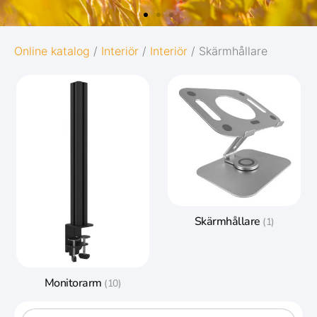
OG
OXFORD
Online katalog
/
Interiör
/
Interiör
/ Skärmhållare
ORIGINS
Ge dina anteckningar den bästa möjliga
starten i livet:
ation
Diskret och minimalistisk design
lle.
5 naturinspirerade färger med
matchande twin-wire
Skärmhållare
(1)
Gå till Oxford Origins
Monitorarm
(10)