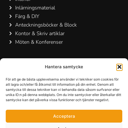
Inlärningsmaterial
Färg & DIY
Anteckningsböcker & Block
Kontor & Skriv artiklar
Möten & Konferenser
Kontakta oss
Hantera samtycke
Hamelin A/S
Hirsemarken 5, st. th.
För att ge de bästa upplevelserna använder vi tekniker som cookies för
att lagra och/eller få åtkomst till information på din enhet. Genom att
3520 Farum
samtycka till dessa tekniker kan vi behandla data såsom surfvanor eller
Danmark
unika ID:n på denna webbplats. Om du inte samtycker eller återkallar ditt
samtycke kan det påverka vissa funktioner och tjänster negativt.
+45 48 16 50 00
Acceptera
info-dk@hamelinbrands.com