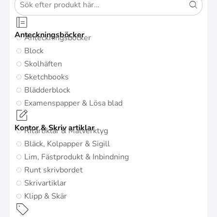
Anteckningsböcker
Anteckningsböcker
Block
Skolhäften
Sketchbooks
Blädderblock
Examenspapper & Lösa blad
Kontor & Skriv artiklar
Ritartiklar & Mätverktyg
Bläck, Kolpapper & Sigill
Lim, Fästprodukt & Inbindning
Runt skrivbordet
Skrivartiklar
Klipp & Skär