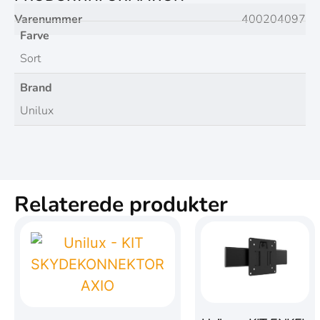
Varenummer
400204097
Farve
Sort
Brand
Unilux
Relaterede produkter