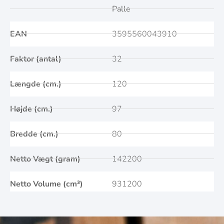
Palle
EAN
3595560043910
Faktor (antal)
32
Længde (cm.)
120
Højde (cm.)
97
Bredde (cm.)
80
Netto Vægt (gram)
142200
Netto Volume (cm³)
931200