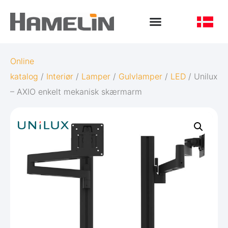
Online
katalog
/
Interiør
/
Lamper
/
Gulvlamper
/
LED
/ Unilux
– AXIO enkelt mekanisk skærmarm