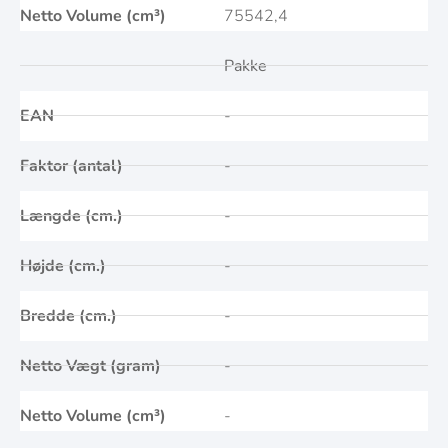
Netto Volume (cm³)
75542,4
Pakke
EAN
-
Faktor (antal)
-
Længde (cm.)
-
Højde (cm.)
-
Bredde (cm.)
-
Netto Vægt (gram)
-
Netto Volume (cm³)
-