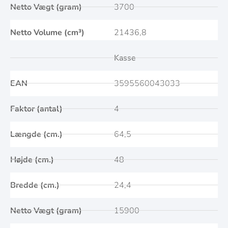
Netto Vægt (gram)
3700
Netto Volume (cm³)
21436,8
Kasse
EAN
3595560043033
Faktor (antal)
4
Længde (cm.)
64,5
Højde (cm.)
48
Bredde (cm.)
24,4
Netto Vægt (gram)
15900