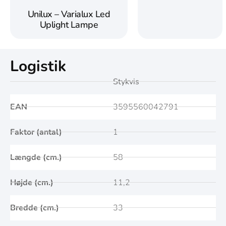
Unilux – Varialux Led
Uplight Lampe
Logistik
Stykvis
EAN
3595560042791
Faktor (antal)
1
Længde (cm.)
58
Højde (cm.)
11,2
Bredde (cm.)
33