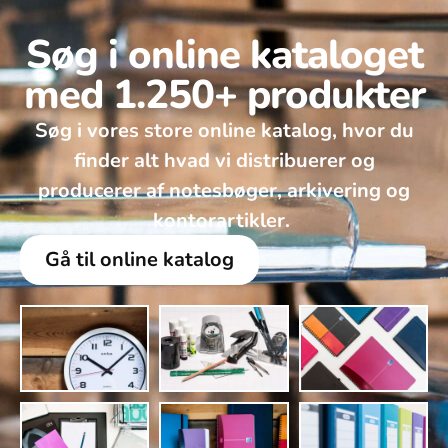
Søg i online kataloget
med 1.250+ produkter
Søg i vores store online katalog, hvor du
finder alt hvad vi distribuerer og
producerer af notesbøger, arkivering og
kontorartikler. ​
Gå til online katalog