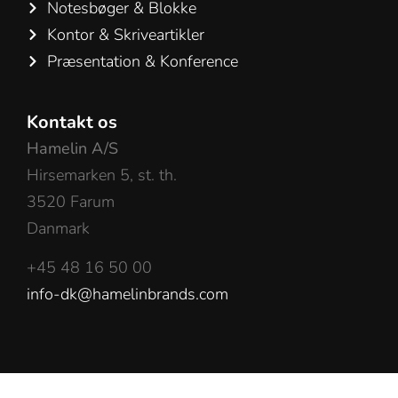
Notesbøger & Blokke
Kontor & Skriveartikler
Præsentation & Konference
Kontakt os
Hamelin A/S
Hirsemarken 5, st. th.
3520 Farum
Danmark
+45 48 16 50 00
info-dk@hamelinbrands.com